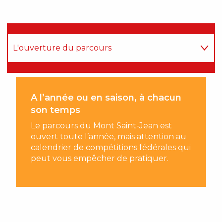
L'ouverture du parcours
Les Tarifs
A l’année ou en saison, à chacun
Le Club Med Vittel Ermitage, un patrimoine
son temps
au cœur de la nature
Le parcours du Mont Saint-Jean est
ouvert toute l’année, mais attention au
calendrier de compétitions fédérales qui
peut vous empêcher de pratiquer.