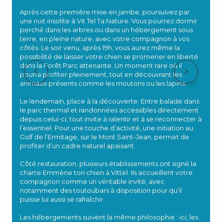
s
Après cette première mise en jambe, poursuivez par
l
une nuit insolite à Vit Tel Ta Nature. Vous pourrez dormir
perché dans les arbres ou dans un hébergement sous
P
terre, en pleine nature, avec votre compagnon à vos
r
côtés. Le soir venu, après 19h, vous aurez même la
s
possibilité de laisser votre chien se promener en liberté
c
dans la Forêt Parc attenante. Un moment rare où il
pourra profiter pleinement, tout en découvrant les
U
animaux présents comme les moutons ou les lapins.
n
v
Le lendemain, place à la découverte. Entre balade dans
le parc thermal et randonnées accessibles directement
depuis celui-ci, tout invite à ralentir et à se reconnecter à
l’essentiel. Pour une touche d’activité, une initiation au
Golf de l’Ermitage, sur le Mont Saint-Jean, permet de
profiter d’un cadre naturel apaisant.
Côté restauration, plusieurs établissements ont signé la
charte Emmène ton chien à Vittel. Ils accueillent votre
compagnon comme un véritable invité, avec
notamment des toutoubars à disposition pour qu’il
puisse lui aussi se rafraîchir.
Les hébergements suivent la même philosophie : ici, les