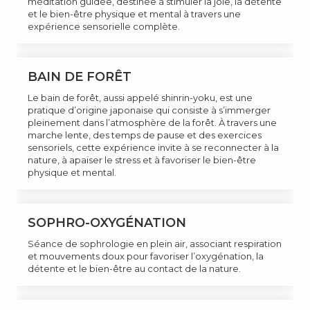
méditation guidée, destinée à stimuler la joie, la détente
et le bien-être physique et mental à travers une
expérience sensorielle complète.
BAIN DE FORÊT
Le bain de forêt, aussi appelé shinrin-yoku, est une
pratique d’origine japonaise qui consiste à s’immerger
pleinement dans l’atmosphère de la forêt. À travers une
marche lente, des temps de pause et des exercices
sensoriels, cette expérience invite à se reconnecter à la
nature, à apaiser le stress et à favoriser le bien-être
physique et mental.
SOPHRO-OXYGÉNATION
Séance de sophrologie en plein air, associant respiration
et mouvements doux pour favoriser l’oxygénation, la
détente et le bien-être au contact de la nature.