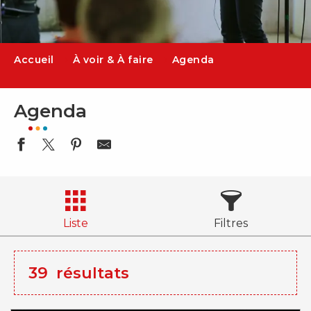
Accueil
À voir & À faire
Agenda
Agenda
Liste
Filtres
39
résultats