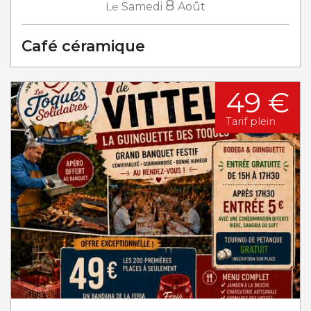
8
Le
Samedi
Août
Café céramique
49 €
Tarif plein