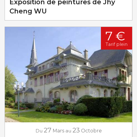
Exposition de peintures de Jhy
Cheng WU
7 €
Tarif plein
27
23
Du
Mars
au
Octobre