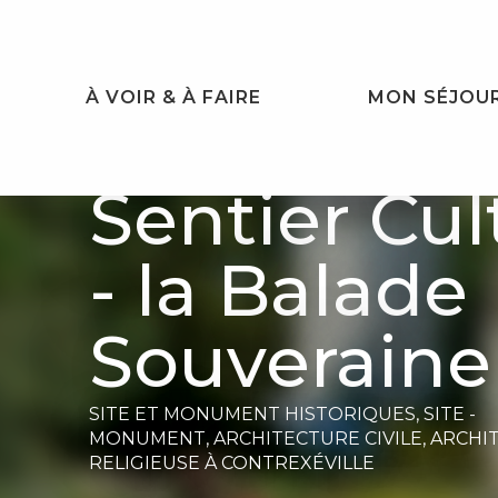
Aller
au
contenu
principal
À VOIR & À FAIRE
MON SÉJOU
Sentier Cul
- la Balade
Souveraine
SITE ET MONUMENT HISTORIQUES,
SITE -
MONUMENT,
ARCHITECTURE CIVILE,
ARCHI
RELIGIEUSE
À CONTREXÉVILLE