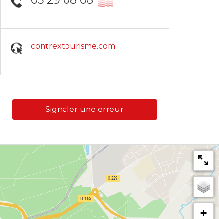
03 29 08 08
▒▒
contrextourisme.com
Signaler une erreur
+