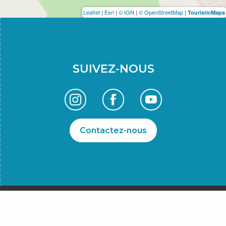
Leaflet
|
Esri
|
© IGN
|
© OpenStreetMap
|
TouristicMaps
SUIVEZ-NOUS
Contactez-nous