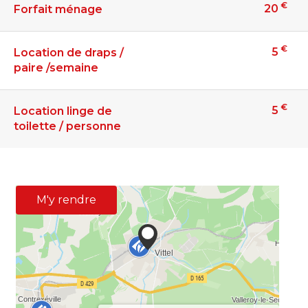
€
20
Forfait ménage
€
5
Location de draps /
paire /semaine
€
5
Location linge de
toilette / personne
M'y rendre