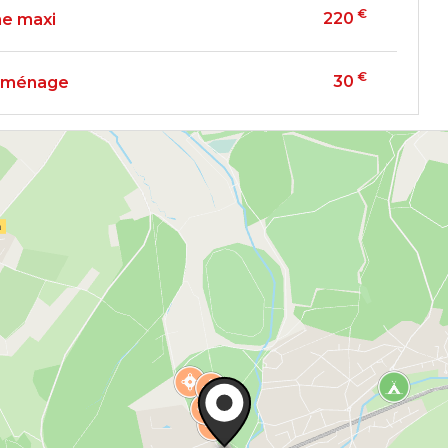
€
220
e maxi
€
30
t ménage