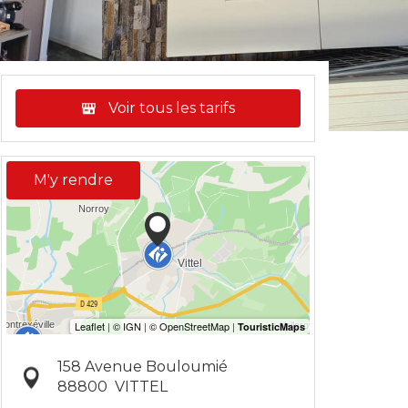
Voir tous les tarifs
M'y rendre
158 Avenue Bouloumié
88800
VITTEL