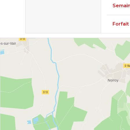
Semain
Forfai