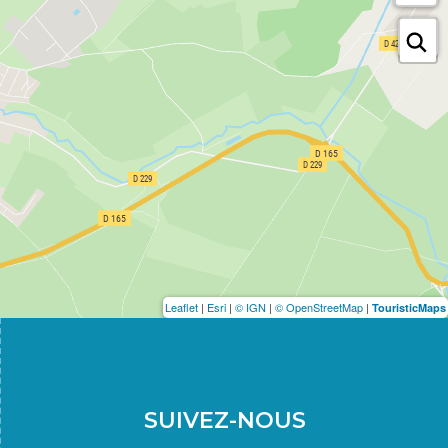
Leaflet
|
Esri
|
© IGN
|
© OpenStreetMap
|
TouristicMaps
SUIVEZ-NOUS