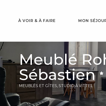
Aller
au
contenu
principal
À VOIR & À FAIRE
MON SÉJOU
Meublé Ro
Sébastien
MEUBLÉS ET GÎTES,
STUDIO
À VITTEL