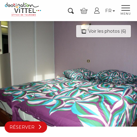
Aller
FR
au
Recherche
MENU
contenu
principal
Voir les photos (6)
RÉSERVER