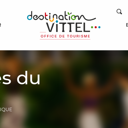
Recherche
R
s du
IQUE