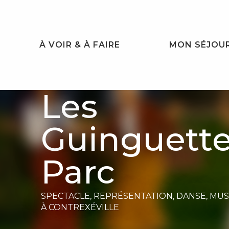
Aller
au
contenu
principal
À VOIR & À FAIRE
MON SÉJOU
Les
Guinguette
Parc
SPECTACLE, REPRÉSENTATION,
DANSE,
MUS
À CONTREXÉVILLE