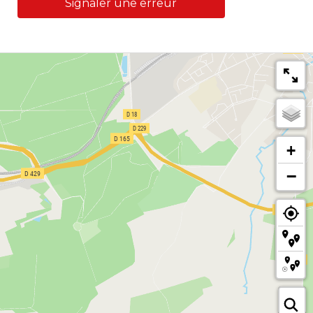
Signaler une erreur
+
−