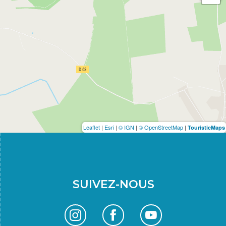
Leaflet
|
Esri
|
© IGN
|
© OpenStreetMap
|
TouristicMaps
SUIVEZ-NOUS