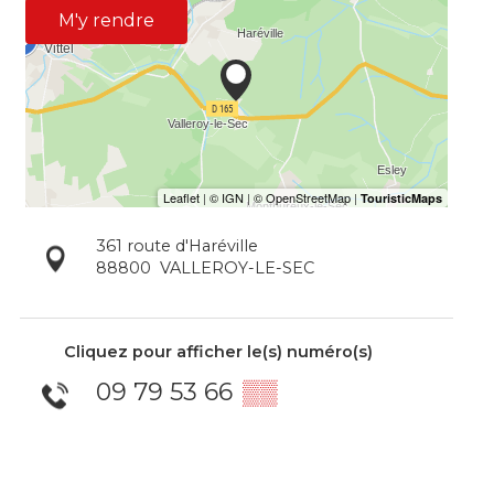
M'y rendre
361 route d'Haréville
88800
VALLEROY-LE-SEC
Cliquez pour afficher le(s) numéro(s)
09 79 53 66
▒▒