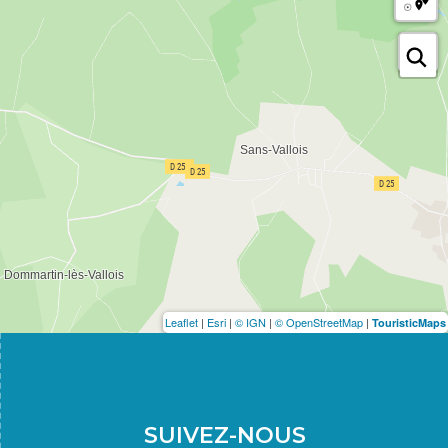
Leaflet
|
Esri
|
© IGN
|
© OpenStreetMap
|
TouristicMaps
SUIVEZ-NOUS