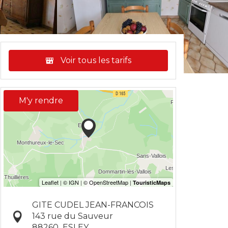
Voir tous les tarifs
M'y rendre
GITE CUDEL JEAN-FRANCOIS
143 rue du Sauveur
88260
ESLEY