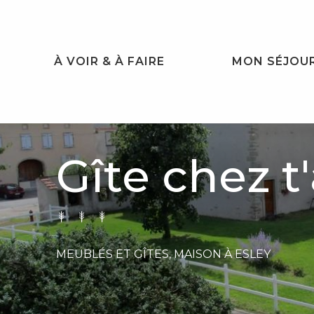
Aller
au
contenu
principal
À VOIR & À FAIRE
MON SÉJOU
Gîte chez t'
MEUBLÉS ET GÎTES,
MAISON
À ESLEY