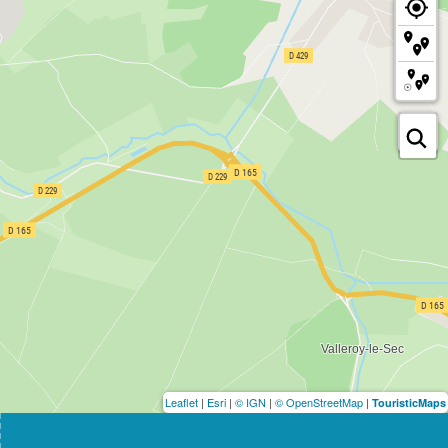
Leaflet
|
Esri
|
© IGN
|
© OpenStreetMap
|
TouristicMaps