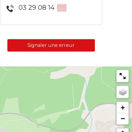
03 29 08 14
▒▒
Signaler une erreur
+
−