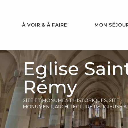
Aller
au
contenu
principal
À VOIR & À FAIRE
MON SÉJOU
Eglise Sain
Rémy
SITE ET MONUMENT HISTORIQUES,
SITE -
MONUMENT,
ARCHITECTURE RELIGIEUSE
À