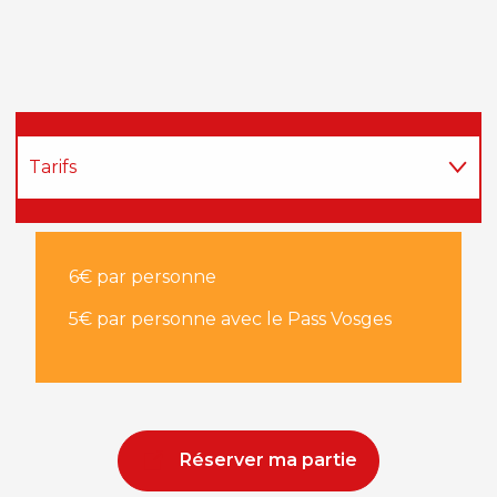
Tarifs
Gratuité
6€ par personne
Groupes
5€ par personne avec le Pass Vosges
Réserver ma partie