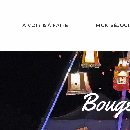
Aller
au
contenu
principal
À VOIR & À FAIRE
MON SÉJOU
Bouger