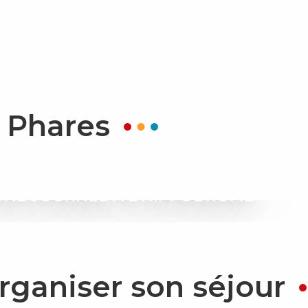
 Phares
UNE JOURNÉE À L’HIPPODROME
rganiser son séjour