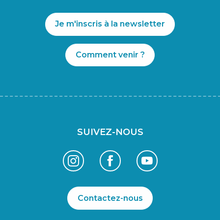
Je m'inscris à la newsletter
Comment venir ?
SUIVEZ-NOUS
Contactez-nous